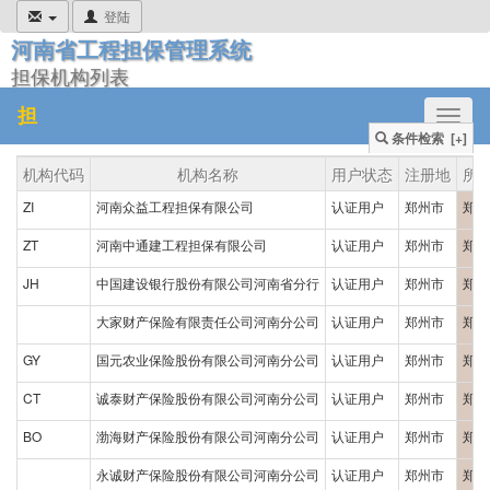
登陆
河南省工程担保管理系统
担保机构列表
担
Toggl
条件检索 [+]
naviga
机构代码
机构名称
用户状态
注册地
所
ZI
河南众益工程担保有限公司
认证用户
郑州市
郑州
ZT
河南中通建工程担保有限公司
认证用户
郑州市
郑州
JH
中国建设银行股份有限公司河南省分行
认证用户
郑州市
郑州
大家财产保险有限责任公司河南分公司
认证用户
郑州市
郑州
GY
国元农业保险股份有限公司河南分公司
认证用户
郑州市
郑州
CT
诚泰财产保险股份有限公司河南分公司
认证用户
郑州市
郑州
BO
渤海财产保险股份有限公司河南分公司
认证用户
郑州市
郑州
永诚财产保险股份有限公司河南分公司
认证用户
郑州市
郑州